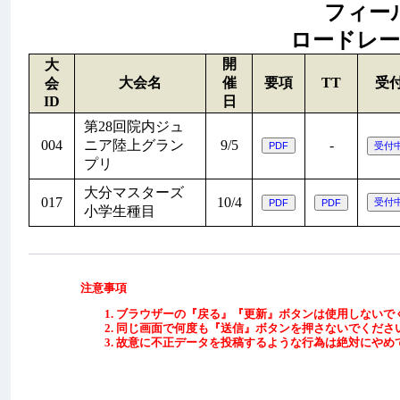
フィールド
ロードレース:
開
大
大会名
催
要項
TT
受
会
ID
日
第28回院内ジュ
004
ニア陸上グラン
9/5
-
プリ
大分マスターズ
017
10/4
小学生種目
注意事項
ブラウザーの『戻る』『更新』ボタンは使用しないで
同じ画面で何度も『送信』ボタンを押さないでくださ
故意に不正データを投稿するような行為は絶対にやめ