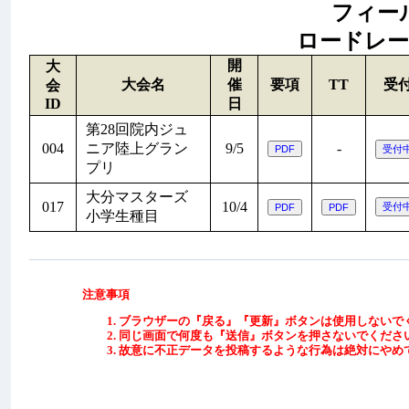
フィールド
ロードレース:
開
大
大会名
催
要項
TT
受
会
ID
日
第28回院内ジュ
004
ニア陸上グラン
9/5
-
プリ
大分マスターズ
017
10/4
小学生種目
注意事項
ブラウザーの『戻る』『更新』ボタンは使用しないで
同じ画面で何度も『送信』ボタンを押さないでくださ
故意に不正データを投稿するような行為は絶対にやめ