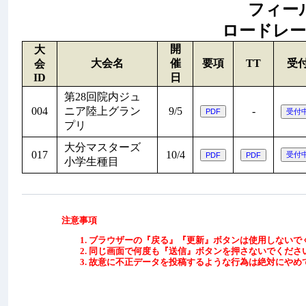
フィールド
ロードレース:
開
大
大会名
催
要項
TT
受
会
ID
日
第28回院内ジュ
004
ニア陸上グラン
9/5
-
プリ
大分マスターズ
017
10/4
小学生種目
注意事項
ブラウザーの『戻る』『更新』ボタンは使用しないで
同じ画面で何度も『送信』ボタンを押さないでくださ
故意に不正データを投稿するような行為は絶対にやめ