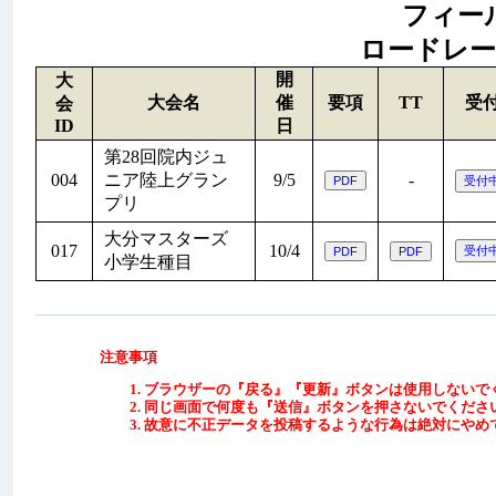
フィールド
ロードレース:
開
大
大会名
催
要項
TT
受
会
ID
日
第28回院内ジュ
004
ニア陸上グラン
9/5
-
プリ
大分マスターズ
017
10/4
小学生種目
注意事項
ブラウザーの『戻る』『更新』ボタンは使用しないで
同じ画面で何度も『送信』ボタンを押さないでくださ
故意に不正データを投稿するような行為は絶対にやめ