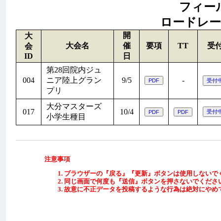
フィールド
ロードレース:
開
大
大会名
催
要項
TT
受
会
ID
日
第28回院内ジュ
004
ニア陸上グラン
9/5
-
プリ
大分マスターズ
017
10/4
小学生種目
注意事項
ブラウザーの『戻る』『更新』ボタンは使用しないで
同じ画面で何度も『送信』ボタンを押さないでくださ
故意に不正データを投稿するような行為は絶対にやめ