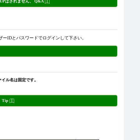
動UPはされません、
Q&A
ザーIDとパスワードでログインして下さい。
ファイル名は固定です。
。
Tip