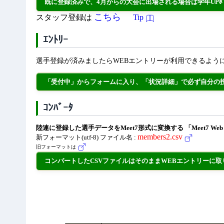
既に登録済みで、4月からの大会に出場される場合は学年UPﾎﾞ
こちら
スタッフ登録は
Tip
ｴﾝﾄﾘｰ
選手登録が済みましたらWEBエントリーが利用できるよう
「受付中」からフォームに入り、「状況詳細」で必ず自分の
ｺﾝﾊﾞｰﾀ
陸連に登録した選手データをMeet7形式に変換する 「Meet7 
members2.csv
新フォーマット(utf-8) ファイル名 :
旧フォーマットは
コンバートしたCSVファイルはそのままWEBエントリーに