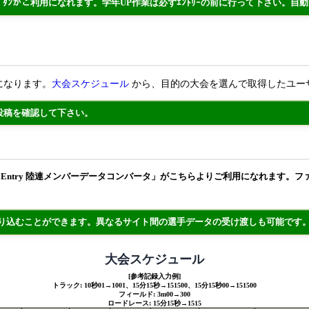
ﾀﾝがご利用になれます。学年UP作業は必ずｴﾝﾄﾘｰの前に行って下さい。自
になります。
大会スケジュール
から、目的の大会を選んで取得したユー
投稿を確認して下さい。
Web Entry 陸連メンバーデータコンバータ」がこちらよりご利用になれます。
取り込むことができます。異なるサイト間の選手データの受け渡しも可能です
大会スケジュール
[参考記録入力例]
トラック: 10秒01→1001、15分15秒→151500、15分15秒00→151500
フィールド: 3m00→300
ロードレース: 15分15秒→1515